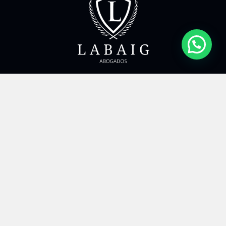
Despacho de Abogados en Madrid y Málaga. Defendemos
tus derechos e intereses legales.
MENÚ
Inicio
Nuestros Servicios
Casos
Blog