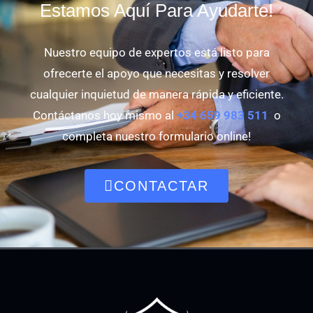
Estamos Aquí Para Ayudarte!
Nuestro equipo de expertos está listo para
ofrecerte el apoyo que necesitas y resolver
cualquier inquietud de manera rápida y eficiente.
Contáctanos hoy mismo al
+34 659 983 511
o
completa nuestro formulario online!
CONTACTAR