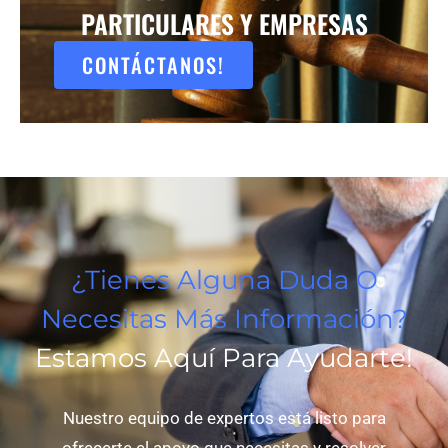
PARTICULARES Y EMPRESAS
CONTÁCTANOS!
¿Tienes Alguna Duda O
Necesitas Más Información?
Estamos Aquí Para Ayudarte!
Nuestro equipo de expertos está listo para
ofrecerte el apoyo que necesitas y resolver